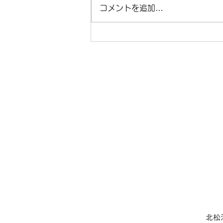
診です。 11日（山の日）祝日に
コメントを追加…
て休診、13日・14日・15日・
16日お盆休みのため休診です。
8月20日（木曜）第3木曜日のた
め終日休診になります。 その他
は、通常通りの診療になります。
​北