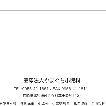
いたします。 7月16日（木曜）
の他
は、第3木曜日のため終日休診に
す。
なります。 その他は、通常通り
の診療になります。
医療法人やまぐち小児科
TEL:0956-41-1661 / FAX:0956-41-1811
長崎県北松浦郡佐々町本田原免112-1
松浦郡佐々町 佐世保市 小児科 小児循環器 乳児健診 予防接種