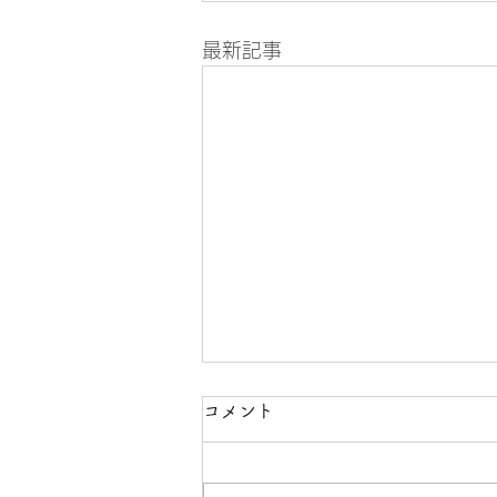
最新記事
8月の診療案内
コメント
8月8日（土曜）所用のため午前
中のみの診療になります、午後休