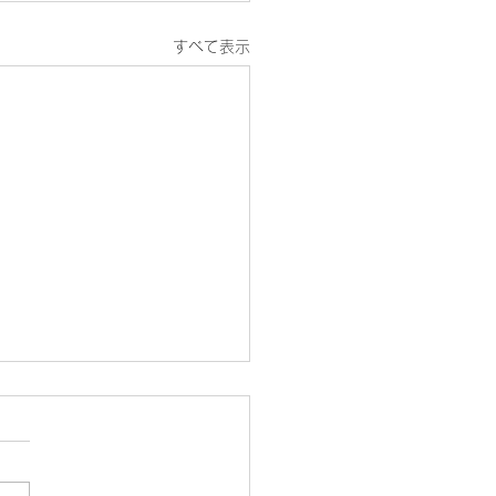
すべて表示
の診療案内
19日（木曜）は、第3木曜日
め終日休診になります。 そ