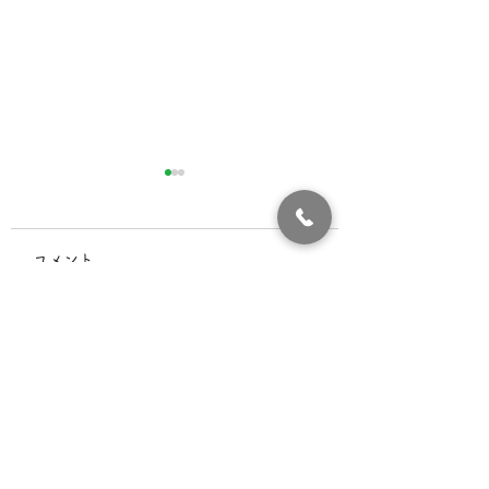
7月の診療案内
6月の診療案内
7月 5日（日曜）は、休日
6月19日（木曜）
コメント
当番医にて午前9時～午後
木曜日のため終日休
5時まで診療いたします。
ります。 その他は
7月16日（木曜）は、第3
通りの診療になりま
コメントを追加…
木曜日のため終日休診にな
ります。 その他は、通常
通りの診療になります。
医療法人やまぐち小児科