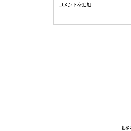
診です。 11日（山の日）祝日に
コメントを追加…
て休診、13日・14日・15日・
16日お盆休みのため休診です。
8月20日（木曜）第3木曜日のた
め終日休診になります。 その他
は、通常通りの診療になります。
​北