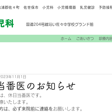
北松浦郡佐々町 佐世保市 小児科 小児循環器 乳児健診 予防接
国道204号線沿い佐々中学校グランド前
ホーム
ごあいさつ
診療内
2023年11月1日
日当番医のお知らせ
）は、休日当番医です。
診療いたします。
方は、必ず来院前に連絡を
お願いします。