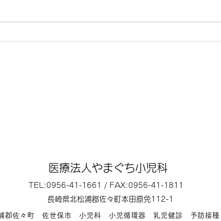
いたします。 7月16日（木曜）
の他
は、第3木曜日のため終日休診に
す。
なります。 その他は、通常通り
の診療になります。
医療法人やまぐち小児科
TEL:0956-41-1661 / FAX:0956-41-1811
長崎県北松浦郡佐々町本田原免112-1
松浦郡佐々町 佐世保市 小児科 小児循環器 乳児健診 予防接種