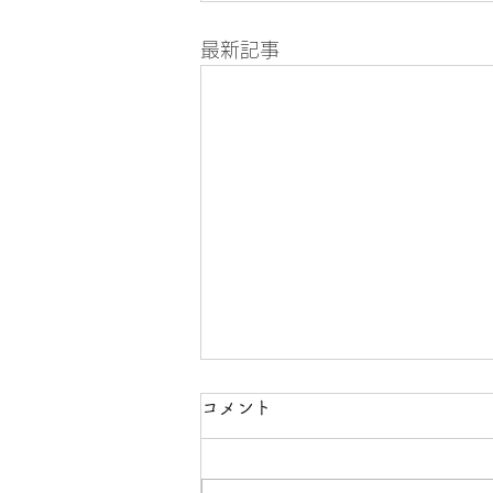
最新記事
8月の診療案内
コメント
8月8日（土曜）所用のため午前
中のみの診療になります、午後休