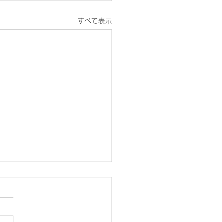
すべて表示
の診療案内
19日（木曜）は、第3木曜日
め終日休診になります。 そ