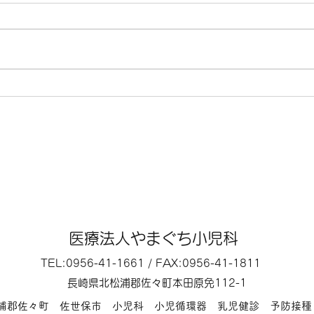
7月 5日（日曜）は、休日当番医
6月
にて午前9時～午後5時まで診療
のた
いたします。 7月16日（木曜）
の他
は、第3木曜日のため終日休診に
す。
なります。 その他は、通常通り
の診療になります。
医療法人やまぐち小児科
TEL:0956-41-1661 / FAX:0956-41-1811
長崎県北松浦郡佐々町本田原免112-1
松浦郡佐々町 佐世保市 小児科 小児循環器 乳児健診 予防接種