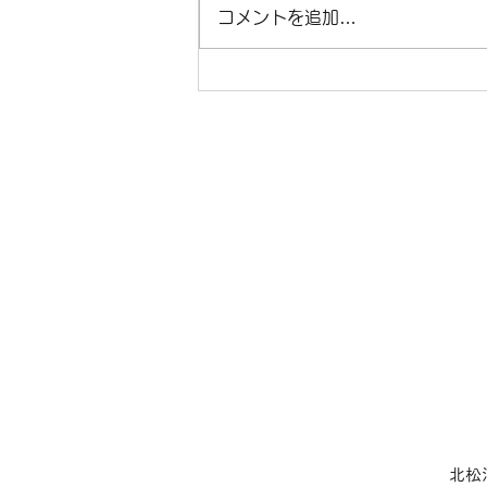
診です。 11日（山の日）祝日に
コメントを追加…
て休診、13日・14日・15日・
16日お盆休みのため休診です。
8月20日（木曜）第3木曜日のた
め終日休診になります。 その他
は、通常通りの診療になります。
​北