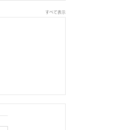
すべて表示
の診療案内
19日（木曜）は、第3木曜日
め終日休診になります。 そ