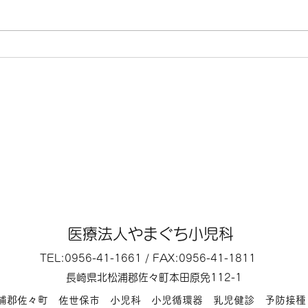
いたします。 7月16日（木曜）
の他
は、第3木曜日のため終日休診に
す。
なります。 その他は、通常通り
の診療になります。
医療法人やまぐち小児科
TEL:0956-41-1661 / FAX:0956-41-1811
長崎県北松浦郡佐々町本田原免112-1
松浦郡佐々町 佐世保市 小児科 小児循環器 乳児健診 予防接種