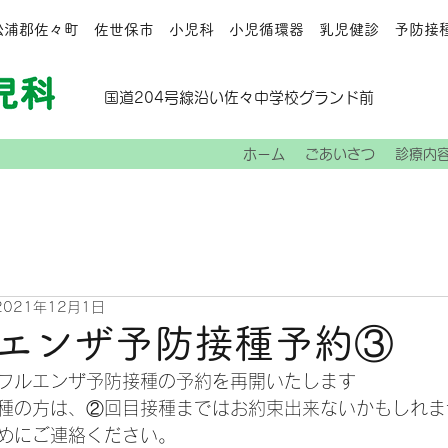
北松浦郡佐々町 佐世保市 小児科 小児循環器 乳児健診 予防接
国道204号線沿い佐々中学校グランド前
ホーム
ごあいさつ
診療内
2021年12月1日
エンザ予防接種予約③
フルエンザ予防接種の予約を再開いたします
種の方は、②回目接種まではお約束出来ないかもしれま
めにご連絡ください。