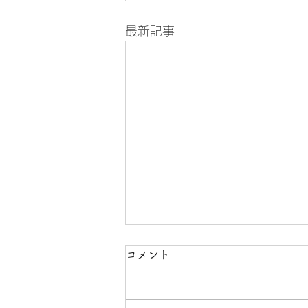
最新記事
8月の診療案内
コメント
8月8日（土曜）所用のため午前
中のみの診療になります、午後休